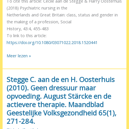
To cite this article: Cecile aan de Stegge & Harry Oosterhuis
Institutions
(2018) Psychiatric nursing in the
(1880–
Netherlands and Great Britain: class, status and gender in
1980)
the making of a profession, Social
History, 43:4, 455-483
To link to this article:
https://doi.org/10.1080/03071022.2018.1520441
Psychiatric
Meer lezen »
nursing
in
the
Stegge C. aan de en H. Oosterhuis
Netherlands
(2010). Geen dressuur maar
and
opvoeding. August Stärcke en de
Great
actievere therapie. Maandblad
Britain:
class,
Geestelijke Volksgezondheid 65(1),
status
271-284.
and