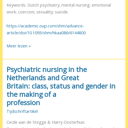
Keywords: Dutch psychiatry; mental nursing; emotional
work; coercion; sexuality; suicide.
https://academic.oup.com/shm/advance-
article/doi/10.1093/shm/hkaa086/6144800
Between
Meer lezen »
Emotional
Involvement
and
Psychiatric nursing in the
Professional
Netherlands and Great
Detachment:
Britain: class, status and gender in
The
the making of a
Challenges
of
profession
Nursing
Tijdschriftartikel
in
Dutch
Cecile aan de Stegge & Harry Oosterhuis
Mental