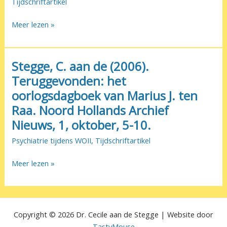
Tijdschriftartikel
gender
in
Stegge
Meer lezen »
the
C.
making
aan
of
de
Stegge, C. aan de (2006).
a
en
profession
Teruggevonden: het
H.
oorlogsdagboek van Marius J. ten
Oosterhuis
Raa. Noord Hollands Archief
(2010).
Geen
Nieuws, 1, oktober, 5-10.
dressuur
Psychiatrie tijdens WOII
,
Tijdschriftartikel
maar
opvoeding.
Stegge,
Meer lezen »
August
C.
Stärcke
aan
en
de
de
(2006).
Copyright © 2026 Dr. Cecile aan de Stegge | Website door
actievere
Teruggevonden:
TastyMouse