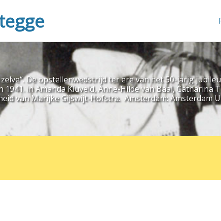
Stegge
 zelve“. De opstellenwedstrijd ter ere van het 50-jarig ju
n 1941. in Amanda Kluveld, Anne-Hilde van Baal, Catharina T
cheid van Marijke Gijswijt-Hofstra. Amsterdam: Amsterdam Un