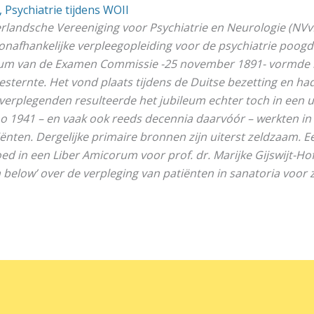
,
Psychiatrie tijdens WOII
andsche Vereeniging voor Psychiatrie en Neurologie (NVv
en onafhankelijke verpleegopleiding voor de psychiatrie poog
tum van de Examen Commissie -25 november 1891- vormde h
esternte. Het vond plaats tijdens de Duitse bezetting en had
rplegenden resulteerde het jubileum echter toch in een u
o 1941 – en vaak ook reeds decennia daarvóór – werkten in 
ënten. Dergelijke primaire bronnen zijn uiterst zeldzaam. Ee
 in een Liber Amicorum voor prof. dr. Marijke Gijswijt-Hofs
 below’ over de verpleging van patiënten in sanatoria voor 