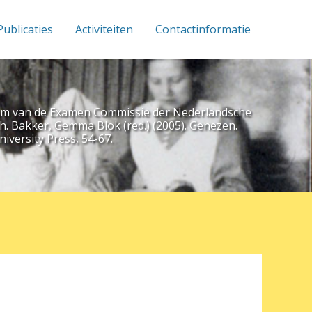
Publicaties
Activiteiten
Contactinformatie
bileum van de Examen Commissie der Nederlandsche
h. Bakker, Gemma Blok (red.) (2005). Genezen.
iversity Press, 54-67.