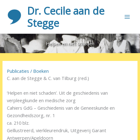
Ga
Dr. Cecile aan de
naar
de
Stegge
inhoud
Helpen en niet schaden
Publicaties
/
Boeken
C. aan de Stegge & C. van Tilburg (red.)
‘Helpen en niet schaden’. Uit de geschiedenis van
verpleegkunde en medische zorg
Cahiers GdG – Geschiedenis van de Geneeskunde en
Gezondheidszorg, nr. 1
ca. 210 blz.
Geïllustreerd, vierkleurendruk, Uitgeverij Garant
Antwerpen/Apeldoorn